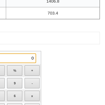
1406.8
703.4