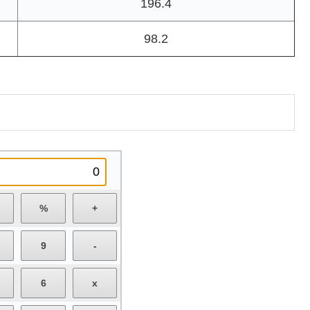
196.4
98.2