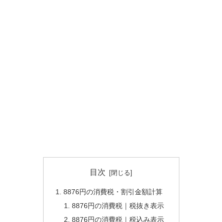
目次
8876円の消費税・割引金額計算
8876円の消費税｜税抜き表示
8876円の消費税｜税込み表示