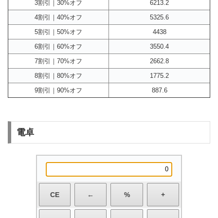
3割引｜30%オフ
6213.2
4割引｜40%オフ
5325.6
5割引｜50%オフ
4438
6割引｜60%オフ
3550.4
7割引｜70%オフ
2662.8
8割引｜80%オフ
1775.2
9割引｜90%オフ
887.6
電卓