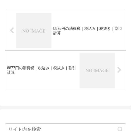
8875円の消費税｜税込み｜税抜き｜割引
計算
8877円の消費税｜税込み｜税抜き｜割引
計算