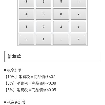
計算式
■ 税率計算
【10%】消費税＝商品価格×0.1
【8%】消費税＝商品価格×0.08
【5%】消費税＝商品価格×0.05
■ 税込み計算