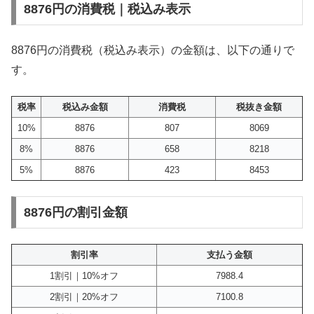
8876円の消費税｜税込み表示
8876円の消費税（税込み表示）の金額は、以下の通りで
す。
税率
税込み金額
消費税
税抜き金額
10%
8876
807
8069
8%
8876
658
8218
5%
8876
423
8453
8876円の割引金額
割引率
支払う金額
1割引｜10%オフ
7988.4
2割引｜20%オフ
7100.8