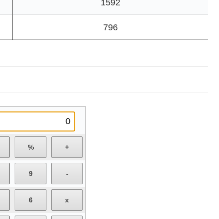
1592
796