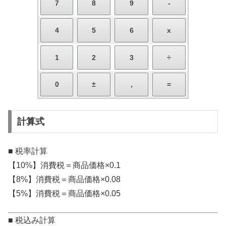
計算式
■ 税率計算
【10%】消費税＝商品価格×0.1
【8%】消費税＝商品価格×0.08
【5%】消費税＝商品価格×0.05
■ 税込み計算