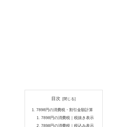
目次
7898円の消費税・割引金額計算
7898円の消費税｜税抜き表示
7898円の消費税｜税込み表示