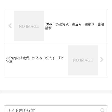
7897円の消費税｜税込み｜税抜き｜割引
計算
7899円の消費税｜税込み｜税抜き｜割引
計算