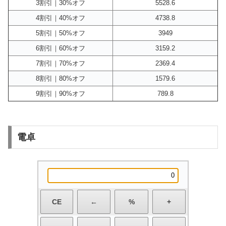
3割引｜30%オフ
5528.6
4割引｜40%オフ
4738.8
5割引｜50%オフ
3949
6割引｜60%オフ
3159.2
7割引｜70%オフ
2369.4
8割引｜80%オフ
1579.6
9割引｜90%オフ
789.8
電卓