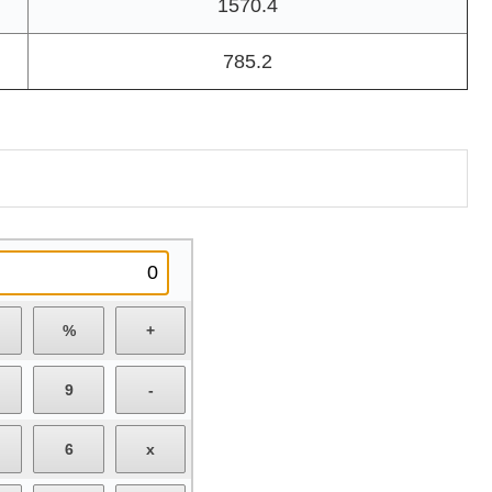
1570.4
785.2