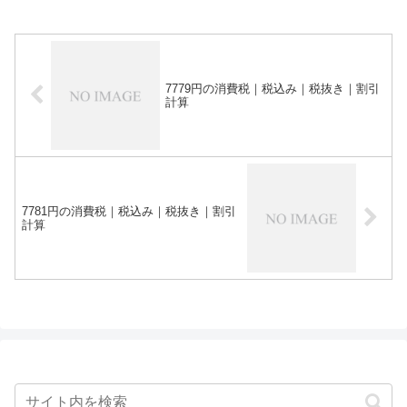
7779円の消費税｜税込み｜税抜き｜割引
計算
7781円の消費税｜税込み｜税抜き｜割引
計算