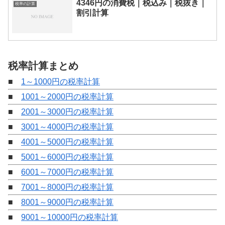
4346円の消費税｜税込み｜税抜き｜
税率の計算
割引計算
税率計算まとめ
■
1～1000円の税率計算
■
1001～2000円の税率計算
■
2001～3000円の税率計算
■
3001～4000円の税率計算
■
4001～5000円の税率計算
■
5001～6000円の税率計算
■
6001～7000円の税率計算
■
7001～8000円の税率計算
■
8001～9000円の税率計算
■
9001～10000円の税率計算