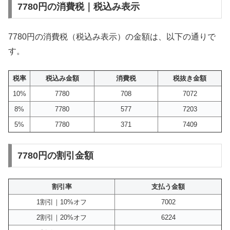
7780円の消費税｜税込み表示
7780円の消費税（税込み表示）の金額は、以下の通りで
す。
税率
税込み金額
消費税
税抜き金額
10%
7780
708
7072
8%
7780
577
7203
5%
7780
371
7409
7780円の割引金額
割引率
支払う金額
1割引｜10%オフ
7002
2割引｜20%オフ
6224