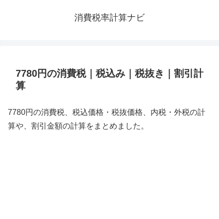
消費税率計算ナビ
7780円の消費税｜税込み｜税抜き｜割引計
算
7780円の消費税、税込価格・税抜価格、内税・外税の計
算や、割引金額の計算をまとめました。