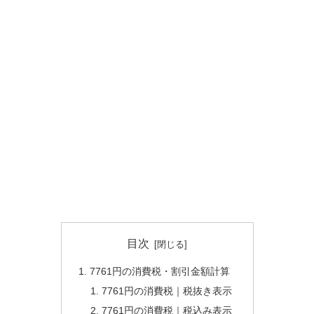
目次
7761円の消費税・割引金額計算
7761円の消費税｜税抜き表示
7761円の消費税｜税込み表示