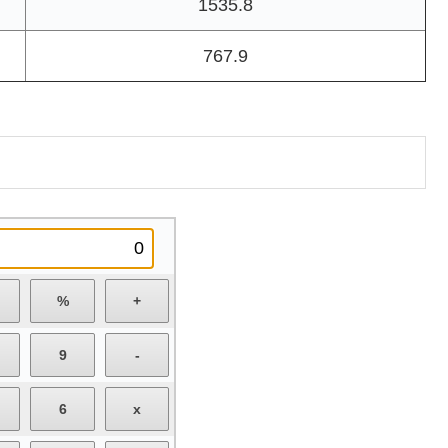
1535.8
767.9