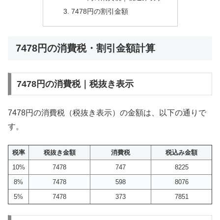
7478円の割引金額
7478円の消費税・割引金額計算
7478円の消費税｜税抜き表示
7478円の消費税（税抜き表示）の金額は、以下の通りで
す。
税率
税抜き金額
消費税
税込み金額
10%
7478
747
8225
8%
7478
598
8076
5%
7478
373
7851