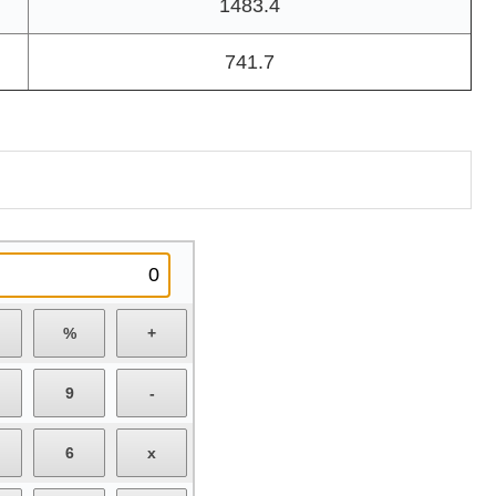
1483.4
741.7