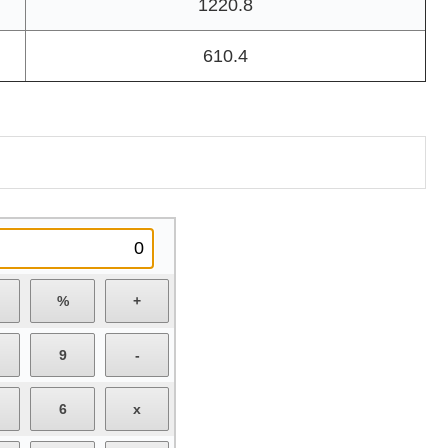
1220.8
610.4