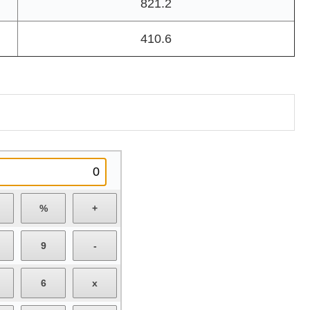
821.2
410.6