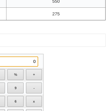
550
275